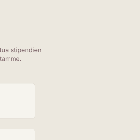
stua stipendien
stamme.