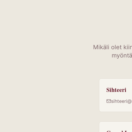
Mikäli olet ki
myöntä
Sihteeri
sihteeri@r