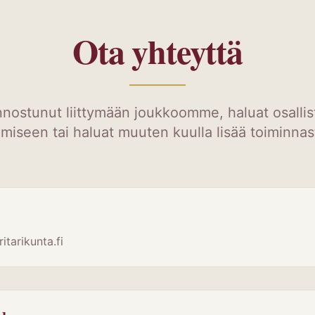
Ota yhteyttä
innostunut liittymään joukkoomme, haluat osalli
miseen tai haluat muuten kuulla lisää toiminna
itarikunta.fi